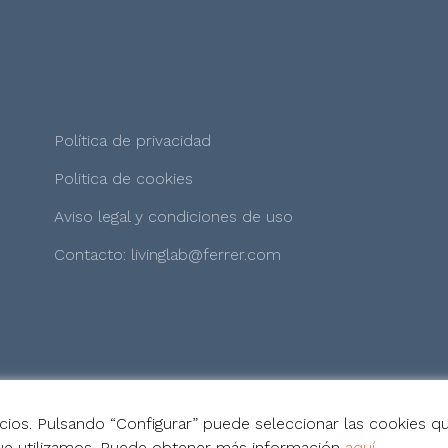
Política de privacidad
Politica de cookies
Aviso legal y condiciones de uso
Contacto: livinglab@ferrer.com
icios. Pulsando “Configurar” puede seleccionar las cookies qu
 que utilizamos. Puede obtener más información
aquí
.