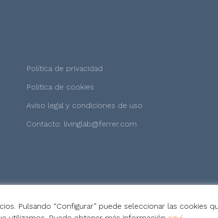
Política de privacidad
Politica de cookies
Aviso legal y condiciones de uso
Contacto: livinglab@ferrer.com
icios. Pulsando “Configurar” puede seleccionar las cookies qu
 que utilizamos. Puede obtener más información
aquí
.