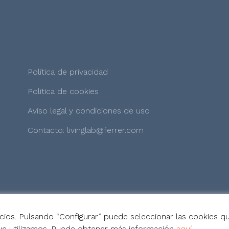
Política de privacidad
Politica de cookies
Aviso legal y condiciones de uso
Contacto: livinglab@ferrer.com
icios. Pulsando “Configurar” puede seleccionar las cookies qu
 que utilizamos. Puede obtener más información
aquí
.